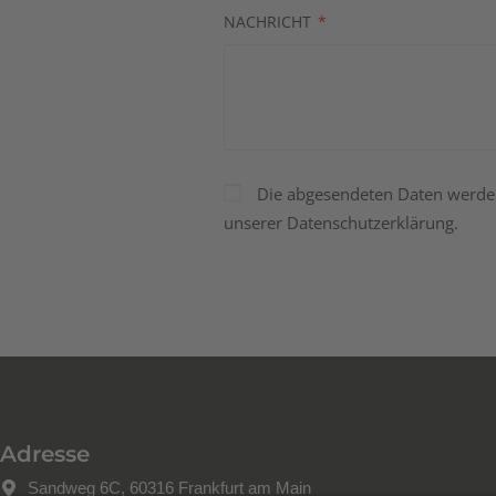
NACHRICHT
Die abgesendeten Daten werden 
unserer
Datenschutzerklärung.
A
l
t
e
r
n
Adresse
a
Sandweg 6C, 60316 Frankfurt am Main