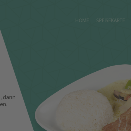
HOME
SPEISEKARTE
, dann
en.